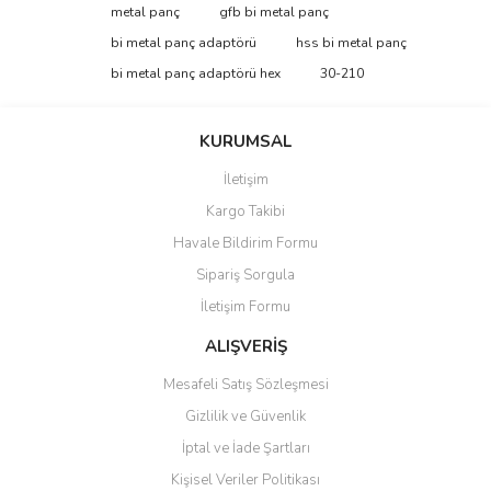
Bu ürüne ilk yorumu siz yapın!
metal panç
gfb bi metal panç
tarafımıza iletebilirsiniz.
Görüş ve önerileriniz için teşekkür ederiz.
bi metal panç adaptörü
hss bi metal panç
bi metal panç adaptörü hex
30-210
Yorum Yaz
Ürün resmi kalitesiz, bozuk veya görüntülenemiyor.
Ürün açıklamasında eksik bilgiler bulunuyor.
KURUMSAL
Ürün bilgilerinde hatalar bulunuyor.
İletişim
Ürün fiyatı diğer sitelerden daha pahalı.
Kargo Takibi
Bu ürüne benzer farklı alternatifler olmalı.
Havale Bildirim Formu
Sipariş Sorgula
İletişim Formu
ALIŞVERİŞ
Gönder
Mesafeli Satış Sözleşmesi
Gizlilik ve Güvenlik
İptal ve İade Şartları
Kişisel Veriler Politikası