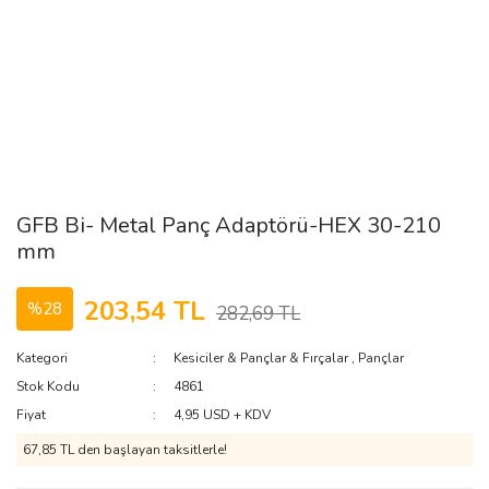
GFB Bi- Metal Panç Adaptörü-HEX 30-210
mm
203,54 TL
%28
282,69 TL
Kategori
Kesiciler & Pançlar & Fırçalar
,
Pançlar
Stok Kodu
4861
Fiyat
4,95 USD + KDV
67,85 TL den başlayan taksitlerle!