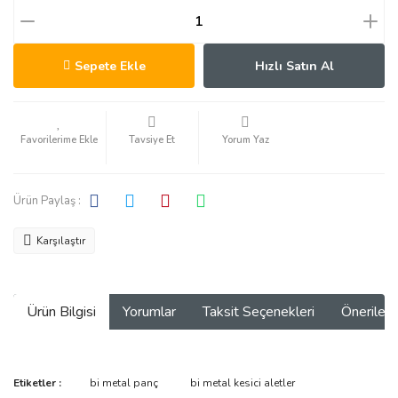
Sepete Ekle
Hızlı Satın Al
Tavsiye Et
Yorum Yaz
Ürün Paylaş :
Karşılaştır
Ürün Bilgisi
Yorumlar
Taksit Seçenekleri
Önerilerin
Bu ürünün fiyat bilgisi, resim, ürün açıklamalarında ve diğer
Etiketler :
bi metal panç
bi metal kesici aletler
konularda yetersiz gördüğünüz noktaları öneri formunu kullanarak