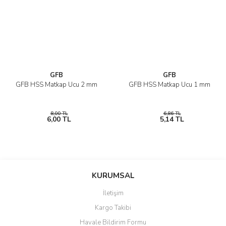
GFB
GFB
GFB HSS Matkap Ucu 2 mm
GFB HSS Matkap Ucu 1 mm
8,00 TL
6,86 TL
6,00 TL
5,14 TL
KURUMSAL
İletişim
Kargo Takibi
Havale Bildirim Formu