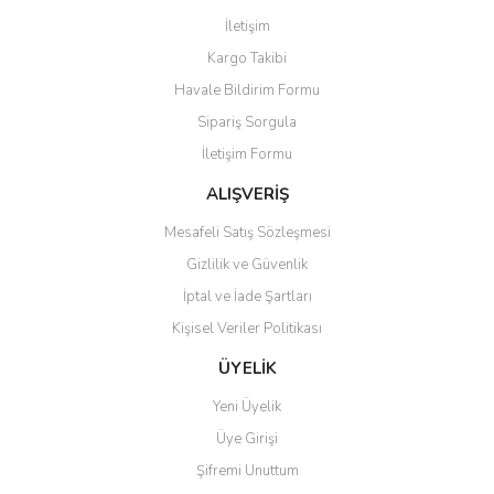
Ürün resmi kalitesiz, bozuk veya görüntülenemiyor.
İletişim
Ürün açıklamasında eksik bilgiler bulunuyor.
Kargo Takibi
Ürün bilgilerinde hatalar bulunuyor.
Havale Bildirim Formu
Ürün fiyatı diğer sitelerden daha pahalı.
Sipariş Sorgula
Bu ürüne benzer farklı alternatifler olmalı.
İletişim Formu
ALIŞVERİŞ
Mesafeli Satış Sözleşmesi
Gizlilik ve Güvenlik
Gönder
İptal ve İade Şartları
Kişisel Veriler Politikası
ÜYELİK
Yeni Üyelik
Üye Girişi
Şifremi Unuttum