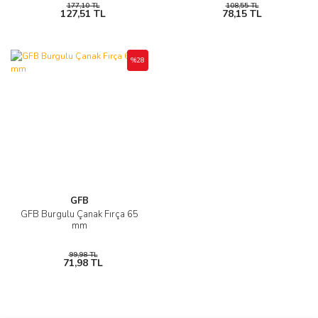
177,10 TL
108,55 TL
127,51 TL
78,15 TL
%28
GFB
GFB Burgulu Çanak Fırça 65
mm
99,98 TL
71,98 TL