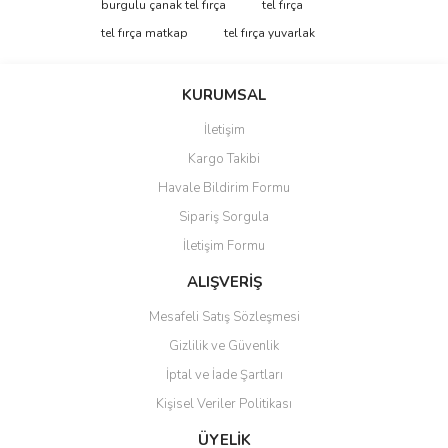
Bu ürüne ilk yorumu siz yapın!
burgulu çanak tel fırça
tel fırça
tarafımıza iletebilirsiniz.
Görüş ve önerileriniz için teşekkür ederiz.
tel fırça matkap
tel fırça yuvarlak
Yorum Yaz
Ürün resmi kalitesiz, bozuk veya görüntülenemiyor.
KURUMSAL
Ürün açıklamasında eksik bilgiler bulunuyor.
İletişim
Ürün bilgilerinde hatalar bulunuyor.
Kargo Takibi
Ürün fiyatı diğer sitelerden daha pahalı.
Havale Bildirim Formu
Bu ürüne benzer farklı alternatifler olmalı.
Sipariş Sorgula
İletişim Formu
ALIŞVERİŞ
Mesafeli Satış Sözleşmesi
Gönder
Gizlilik ve Güvenlik
İptal ve İade Şartları
Kişisel Veriler Politikası
ÜYELİK