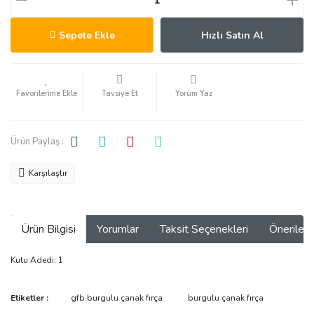
Sepete Ekle
Hızlı Satın Al
Tavsiye Et
Yorum Yaz
Ürün Paylaş :
Karşılaştır
Ürün Bilgisi
Yorumlar
Taksit Seçenekleri
Önerilerin
Kutu Adedi: 1
Bu ürünün fiyat bilgisi, resim, ürün açıklamalarında ve diğer
Etiketler :
gfb burgulu çanak fırça
burgulu çanak fırça
konularda yetersiz gördüğünüz noktaları öneri formunu kullanarak