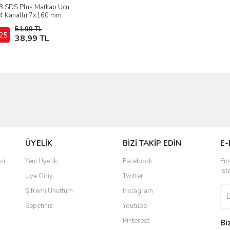
 SDS Plus Matkap Ucu
İncele
(4 Kanallı) 7x160 mm
51,99 TL
25
Sepete Ekle
38,99 TL
ÜYELİK
BİZİ TAKİP EDİN
E-
si
Yeni Üyelik
Facebook
Fır
ist
Üye Girişi
Twitter
Şifremi Unuttum
Instagram
Sepetiniz
Youtube
Pinterest
Bi