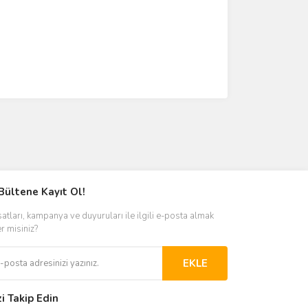
Bültene Kayıt Ol!
satları, kampanya ve duyuruları ile ilgili e-posta almak
er misiniz?
EKLE
zi Takip Edin