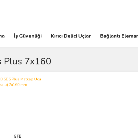
na
İş Güvenliği
Kırıcı Delici Uçlar
Bağlantı Eleman
 Plus 7x160
GFB