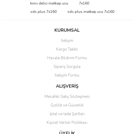
Bu ürüne ilk yorumu siz yapın!
kırıcı delici matkap ucu
7x160
tarafımıza iletebilirsiniz.
Görüş ve önerileriniz için teşekkür ederiz.
sds plus 7x160
sds plus matkap ucu 7x160
Yorum Yaz
Ürün resmi kalitesiz, bozuk veya görüntülenemiyor.
KURUMSAL
Ürün açıklamasında eksik bilgiler bulunuyor.
İletişim
Ürün bilgilerinde hatalar bulunuyor.
Kargo Takibi
Ürün fiyatı diğer sitelerden daha pahalı.
Havale Bildirim Formu
Bu ürüne benzer farklı alternatifler olmalı.
Sipariş Sorgula
İletişim Formu
ALIŞVERİŞ
Mesafeli Satış Sözleşmesi
Gönder
Gizlilik ve Güvenlik
İptal ve İade Şartları
Kişisel Veriler Politikası
ÜYELİK