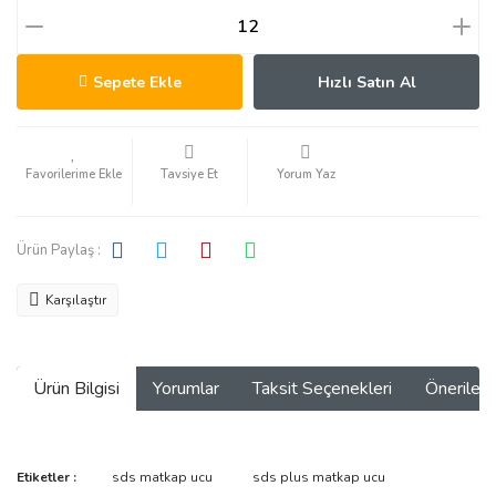
Sepete Ekle
Hızlı Satın Al
Tavsiye Et
Yorum Yaz
Ürün Paylaş :
Karşılaştır
Ürün Bilgisi
Yorumlar
Taksit Seçenekleri
Önerilerin
Bu ürünün fiyat bilgisi, resim, ürün açıklamalarında ve diğer
Etiketler :
sds matkap ucu
sds plus matkap ucu
konularda yetersiz gördüğünüz noktaları öneri formunu kullanarak