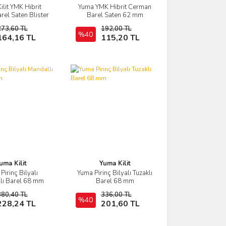
ilit YMK Hibrit
Yuma YMK Hibrit Cerman
İncele
İncele
arel Saten Blister
Barel Saten 62 mm
alaj 68 mm
273,60 TL
192,00 TL
Sepete Ekle
%40
Sepete Ekle
164,16 TL
115,20 TL
uma Kilit
Yuma Kilit
Pirinç Bilyalı
Yuma Pirinç Bilyalı Tuzaklı
İncele
İncele
lı Barel 68 mm
Barel 68 mm
380,40 TL
336,00 TL
Sepete Ekle
%40
Sepete Ekle
228,24 TL
201,60 TL