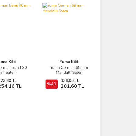
uma Kilit
Yuma Kilit
erman Barel 90
Yuma Cerman 68 mm
İncele
İncele
m Saten
Mandallı Saten
423,60 TL
336,00 TL
Sepete Ekle
%40
Sepete Ekle
254,16 TL
201,60 TL