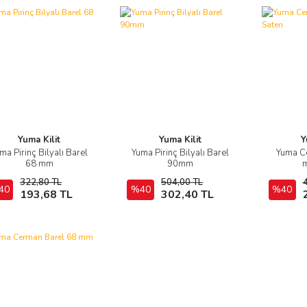
Yuma Kilit
Yuma Kilit
Y
ma Pirinç Bilyalı Barel
Yuma Pirinç Bilyalı Barel
Yuma C
İncele
İncele
68 mm
90mm
m
322,80 TL
504,00 TL
40
Sepete Ekle
%40
Sepete Ekle
%40
193,68 TL
302,40 TL