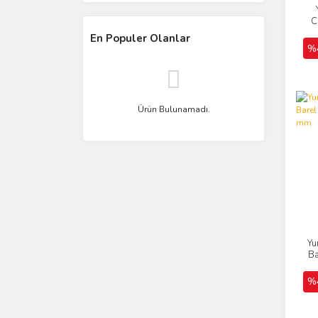
C
En Populer Olanlar
%
Ürün Bulunamadı.
Yu
Ba
%