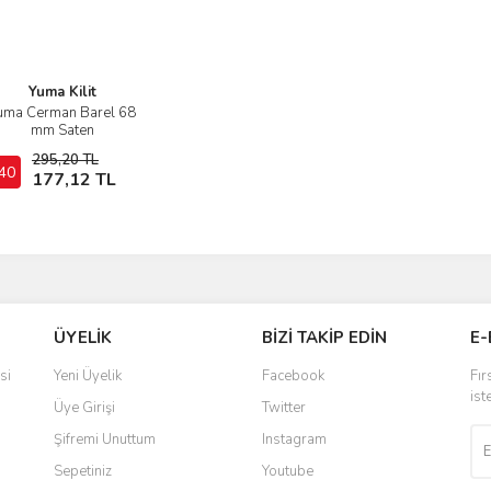
Yuma Kilit
uma Cerman Barel 68
İncele
mm Saten
295,20 TL
40
Sepete Ekle
177,12 TL
ÜYELİK
BİZİ TAKİP EDİN
E-
si
Yeni Üyelik
Facebook
Fır
ist
Üye Girişi
Twitter
Şifremi Unuttum
Instagram
Sepetiniz
Youtube