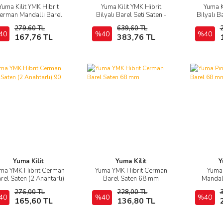
Yuma Kilit YMK Hibrit
Yuma Kilit YMK Hibrit
Yuma K
İncele
İncele
erman Mandallı Barel
Bilyalı Barel Seti Saten -
Bilyalı B
Saten 68 mm- Blister
Blister Ambalaj 68 mm
Amb
279,60 TL
639,60 TL
Ambalaj
40
Sepete Ekle
%40
Sepete Ekle
%40
167,76 TL
383,76 TL
Yuma Kilit
Yuma Kilit
Y
ma YMK Hibrit Cerman
Yuma YMK Hibrit Cerman
Yuma 
İncele
İncele
rel Saten (2 Anahtarlı)
Barel Saten 68 mm
Mandal
90 mm
276,00 TL
228,00 TL
40
Sepete Ekle
%40
Sepete Ekle
%40
165,60 TL
136,80 TL