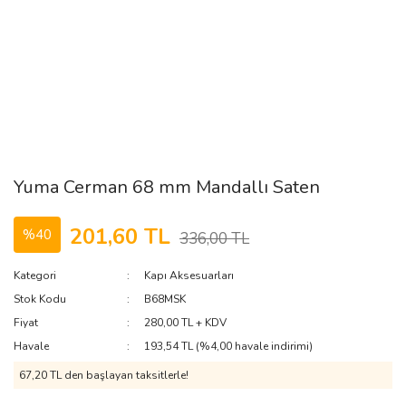
Yuma Cerman 68 mm Mandallı Saten
201,60 TL
%40
336,00 TL
Kategori
Kapı Aksesuarları
Stok Kodu
B68MSK
Fiyat
280,00 TL + KDV
Havale
193,54 TL (%4,00 havale indirimi)
67,20 TL den başlayan taksitlerle!