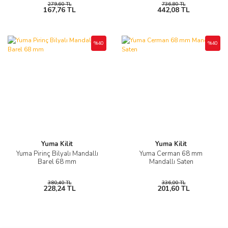
279,60 TL
736,80 TL
167,76 TL
442,08 TL
%40
%40
Yuma Kilit
Yuma Kilit
Yuma Pirinç Bilyalı Mandallı
Yuma Cerman 68 mm
Barel 68 mm
Mandallı Saten
380,40 TL
336,00 TL
228,24 TL
201,60 TL