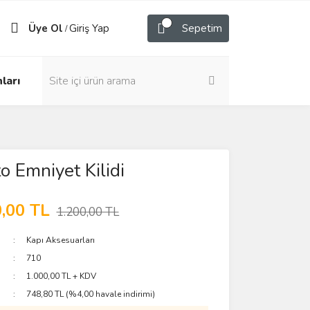
Üye Ol
Giriş Yap
Sepetim
/
ları
 Emniyet Kilidi
,00 TL
1.200,00 TL
Kapı Aksesuarları
710
1.000,00 TL + KDV
748,80 TL (%4,00 havale indirimi)