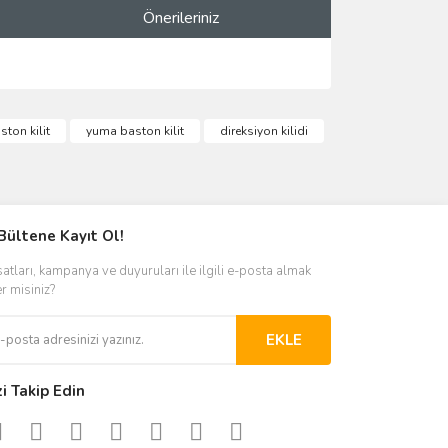
Önerileriniz
ımıza iletebilirsiniz.
ston kilit
yuma baston kilit
direksiyon kilidi
Bültene Kayıt Ol!
satları, kampanya ve duyuruları ile ilgili e-posta almak
er misiniz?
EKLE
zi Takip Edin