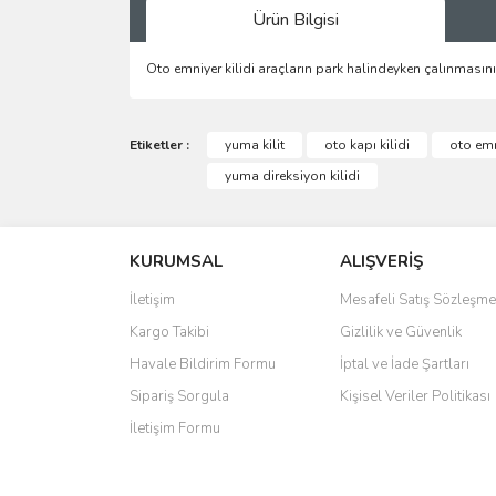
Ürün Bilgisi
Oto emniyer kilidi araçların park halindeyken çalınmasını
Bu ürünün fiyat bilgisi, resim, ürün açıklamalarında 
Görüş ve önerileriniz için teşekkür ederiz.
Etiketler :
yuma kilit
oto kapı kilidi
oto emn
yuma direksiyon kilidi
Ürün resmi kalitesiz, bozuk veya görüntülenemiyo
Ürün açıklamasında eksik bilgiler bulunuyor.
KURUMSAL
ALIŞVERİŞ
Ürün bilgilerinde hatalar bulunuyor.
Ürün fiyatı diğer sitelerden daha pahalı.
İletişim
Mesafeli Satış Sözleşme
Bu ürüne benzer farklı alternatifler olmalı.
Kargo Takibi
Gizlilik ve Güvenlik
Havale Bildirim Formu
İptal ve İade Şartları
Sipariş Sorgula
Kişisel Veriler Politikası
İletişim Formu