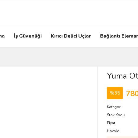
na
İş Güvenliği
Kırıcı Delici Uçlar
Bağlantı Eleman
Yuma Oto
780
%35
Kategori
Stok Kodu
Fiyat
Havale