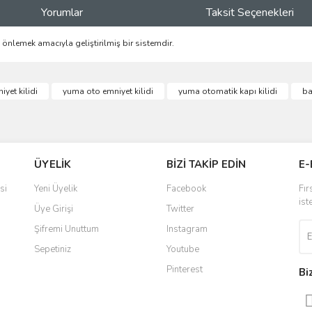
Yorumlar
Taksit Seçenekleri
 önlemek amacıyla geliştirilmiş bir sistemdir.
ve diğer konularda yetersiz gördüğünüz noktaları öneri formunu kullanarak taraf
iyet kilidi
yuma oto emniyet kilidi
yuma otomatik kapı kilidi
ba
Bu ürüne ilk yorumu siz yapın!
r.
Yorum Yaz
ÜYELİK
BİZİ TAKİP EDİN
E-
si
Yeni Üyelik
Facebook
Fır
ist
Üye Girişi
Twitter
Şifremi Unuttum
Instagram
Sepetiniz
Youtube
Pinterest
Bi
Gönder