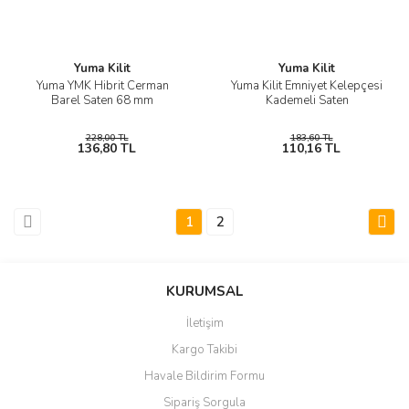
Yuma Kilit
Yuma Kilit
Yuma YMK Hibrit Cerman
Yuma Kilit Emniyet Kelepçesi
Barel Saten 68 mm
Kademeli Saten
228,00 TL
183,60 TL
136,80 TL
110,16 TL
1
2
KURUMSAL
İletişim
Kargo Takibi
Havale Bildirim Formu
Sipariş Sorgula