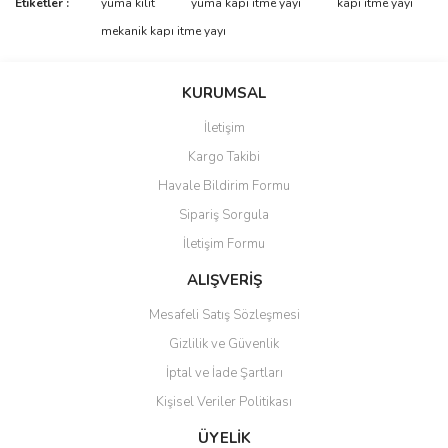
Etiketler :
yuma kilit
yuma kapı itme yayı
kapı itme yayı
konularda yetersiz gördüğünüz noktaları öneri formunu kullanarak
Bu ürüne ilk yorumu siz yapın!
mekanik kapı itme yayı
tarafımıza iletebilirsiniz.
Görüş ve önerileriniz için teşekkür ederiz.
Yorum Yaz
KURUMSAL
Ürün resmi kalitesiz, bozuk veya görüntülenemiyor.
İletişim
Ürün açıklamasında eksik bilgiler bulunuyor.
Kargo Takibi
Ürün bilgilerinde hatalar bulunuyor.
Havale Bildirim Formu
Ürün fiyatı diğer sitelerden daha pahalı.
Sipariş Sorgula
Bu ürüne benzer farklı alternatifler olmalı.
İletişim Formu
ALIŞVERİŞ
Mesafeli Satış Sözleşmesi
Gizlilik ve Güvenlik
Gönder
İptal ve İade Şartları
Kişisel Veriler Politikası
ÜYELİK