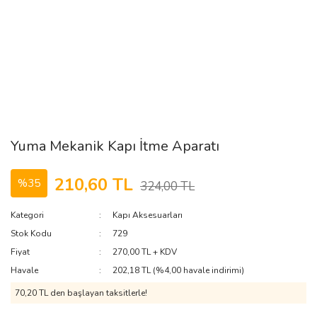
Yuma Mekanik Kapı İtme Aparatı
210,60 TL
%35
324,00 TL
Kategori
Kapı Aksesuarları
Stok Kodu
729
Fiyat
270,00 TL + KDV
Havale
202,18 TL (%4,00 havale indirimi)
70,20 TL den başlayan taksitlerle!