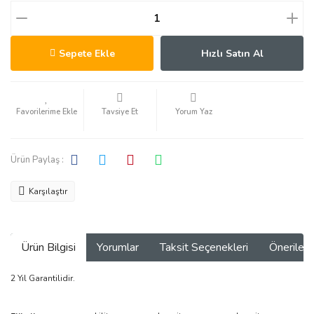
Sepete Ekle
Hızlı Satın Al
Tavsiye Et
Yorum Yaz
Ürün Paylaş :
Karşılaştır
Ürün Bilgisi
Yorumlar
Taksit Seçenekleri
Önerilerin
2 Yıl Garantilidir.
Bu ürünün fiyat bilgisi, resim, ürün açıklamalarında ve diğer