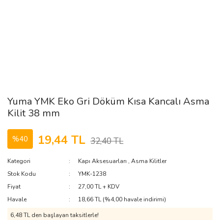
Yuma YMK Eko Gri Döküm Kısa Kancalı Asma
Kilit 38 mm
19,44 TL
%40
32,40 TL
Kategori
Kapı Aksesuarları
,
Asma Kilitler
Stok Kodu
YMK-1238
Fiyat
27,00 TL + KDV
Havale
18,66 TL (%4,00 havale indirimi)
6,48 TL den başlayan taksitlerle!