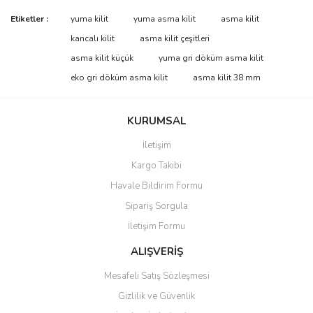
Bu ürünün fiyat bilgisi, resim, ürün açıklamalarında ve diğer
Etiketler :
yuma kilit
yuma asma kilit
asma kilit
konularda yetersiz gördüğünüz noktaları öneri formunu kullanarak
Bu ürüne ilk yorumu siz yapın!
kancalı kilit
asma kilit çeşitleri
tarafımıza iletebilirsiniz.
Görüş ve önerileriniz için teşekkür ederiz.
asma kilit küçük
yuma gri döküm asma kilit
eko gri döküm asma kilit
asma kilit 38 mm
Yorum Yaz
Ürün resmi kalitesiz, bozuk veya görüntülenemiyor.
Ürün açıklamasında eksik bilgiler bulunuyor.
KURUMSAL
Ürün bilgilerinde hatalar bulunuyor.
İletişim
Ürün fiyatı diğer sitelerden daha pahalı.
Kargo Takibi
Bu ürüne benzer farklı alternatifler olmalı.
Havale Bildirim Formu
Sipariş Sorgula
İletişim Formu
ALIŞVERİŞ
Gönder
Mesafeli Satış Sözleşmesi
Gizlilik ve Güvenlik