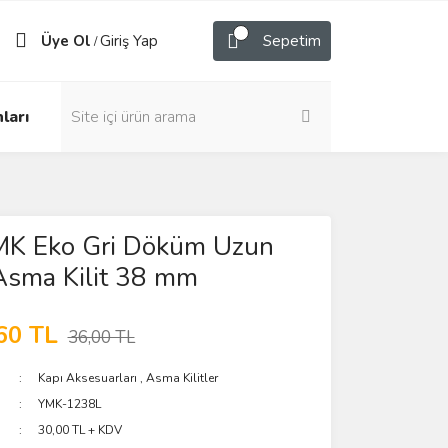
Üye Ol
Giriş Yap
Sepetim
/
ları
K Eko Gri Döküm Uzun
Asma Kilit 38 mm
60 TL
36,00 TL
Kapı Aksesuarları
,
Asma Kilitler
YMK-1238L
30,00 TL + KDV