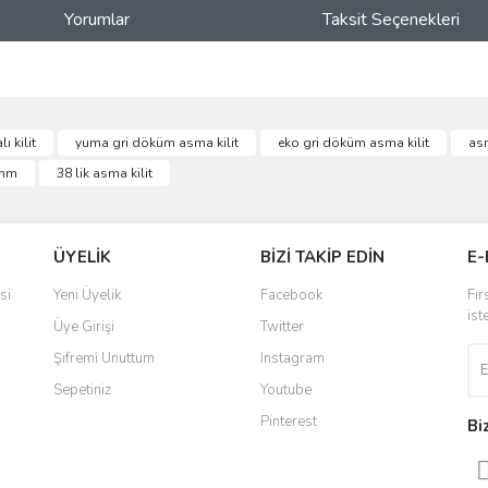
Yorumlar
Taksit Seçenekleri
ve diğer konularda yetersiz gördüğünüz noktaları öneri formunu kullanarak taraf
ı kilit
yuma gri döküm asma kilit
eko gri döküm asma kilit
asm
Bu ürüne ilk yorumu siz yapın!
 mm
38 lik asma kilit
r.
Yorum Yaz
ÜYELİK
BİZİ TAKİP EDİN
E-
si
Yeni Üyelik
Facebook
Fır
ist
Üye Girişi
Twitter
Şifremi Unuttum
Instagram
Sepetiniz
Youtube
Pinterest
Bi
Gönder