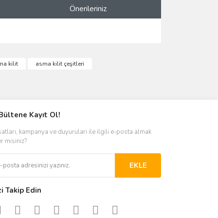
Önerileriniz
ımıza iletebilirsiniz.
a kilit
asma kilit çeşitleri
Bültene Kayıt Ol!
satları, kampanya ve duyuruları ile ilgili e-posta almak
er misiniz?
EKLE
zi Takip Edin