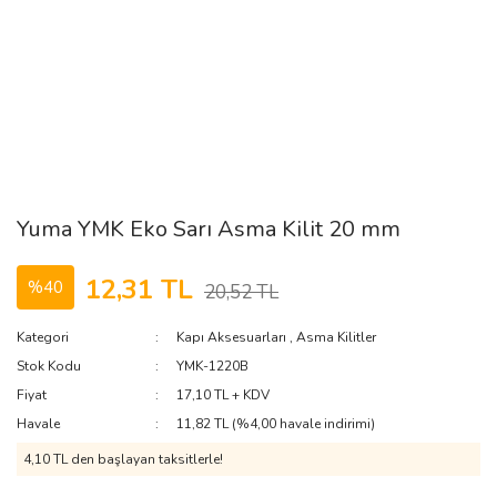
Yuma YMK Eko Sarı Asma Kilit 20 mm
12,31 TL
%40
20,52 TL
Kategori
Kapı Aksesuarları
,
Asma Kilitler
Stok Kodu
YMK-1220B
Fiyat
17,10 TL + KDV
Havale
11,82 TL (%4,00 havale indirimi)
4,10 TL den başlayan taksitlerle!