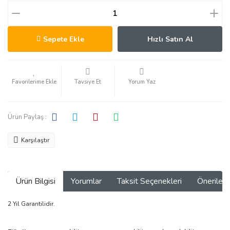
Sepete Ekle
Hızlı Satın Al
Tavsiye Et
Yorum Yaz
Ürün Paylaş :
Karşılaştır
Ürün Bilgisi
Yorumlar
Taksit Seçenekleri
Önerilerin
2 Yıl Garantilidir.
Bu ürünün fiyat bilgisi, resim, ürün açıklamalarında ve diğer