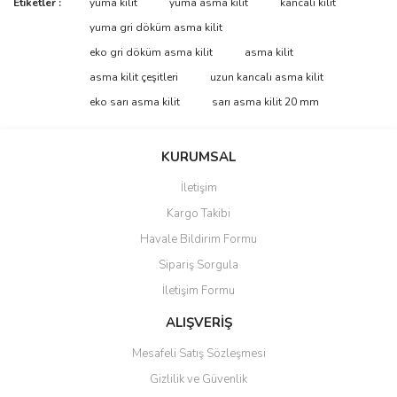
Etiketler :
yuma kilit
yuma asma kilit
kancalı kilit
konularda yetersiz gördüğünüz noktaları öneri formunu kullanarak
Bu ürüne ilk yorumu siz yapın!
yuma gri döküm asma kilit
tarafımıza iletebilirsiniz.
Görüş ve önerileriniz için teşekkür ederiz.
eko gri döküm asma kilit
asma kilit
asma kilit çeşitleri
uzun kancalı asma kilit
Yorum Yaz
Ürün resmi kalitesiz, bozuk veya görüntülenemiyor.
eko sarı asma kilit
sarı asma kilit 20 mm
Ürün açıklamasında eksik bilgiler bulunuyor.
Ürün bilgilerinde hatalar bulunuyor.
KURUMSAL
Ürün fiyatı diğer sitelerden daha pahalı.
İletişim
Bu ürüne benzer farklı alternatifler olmalı.
Kargo Takibi
Havale Bildirim Formu
Sipariş Sorgula
İletişim Formu
Gönder
ALIŞVERİŞ
Mesafeli Satış Sözleşmesi
Gizlilik ve Güvenlik