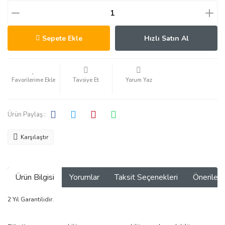
Sepete Ekle
Hızlı Satın Al
Tavsiye Et
Yorum Yaz
Ürün Paylaş :
Karşılaştır
Ürün Bilgisi
Yorumlar
Taksit Seçenekleri
Önerilerin
2 Yıl Garantilidir.
Bu ürünün fiyat bilgisi, resim, ürün açıklamalarında ve diğer