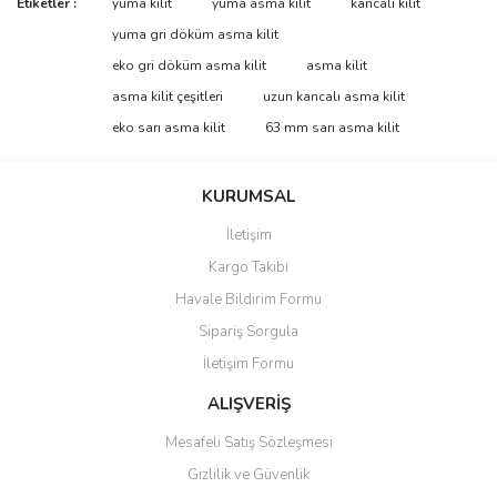
Etiketler :
yuma kilit
yuma asma kilit
kancalı kilit
konularda yetersiz gördüğünüz noktaları öneri formunu kullanarak
Bu ürüne ilk yorumu siz yapın!
yuma gri döküm asma kilit
tarafımıza iletebilirsiniz.
Görüş ve önerileriniz için teşekkür ederiz.
eko gri döküm asma kilit
asma kilit
asma kilit çeşitleri
uzun kancalı asma kilit
Yorum Yaz
Ürün resmi kalitesiz, bozuk veya görüntülenemiyor.
eko sarı asma kilit
63 mm sarı asma kilit
Ürün açıklamasında eksik bilgiler bulunuyor.
Ürün bilgilerinde hatalar bulunuyor.
KURUMSAL
Ürün fiyatı diğer sitelerden daha pahalı.
İletişim
Bu ürüne benzer farklı alternatifler olmalı.
Kargo Takibi
Havale Bildirim Formu
Sipariş Sorgula
İletişim Formu
Gönder
ALIŞVERİŞ
Mesafeli Satış Sözleşmesi
Gizlilik ve Güvenlik