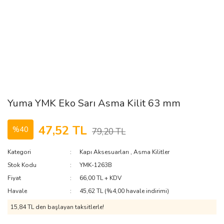
Yuma YMK Eko Sarı Asma Kilit 63 mm
47,52 TL
%40
79,20 TL
Kategori
Kapı Aksesuarları
,
Asma Kilitler
Stok Kodu
YMK-1263B
Fiyat
66,00 TL + KDV
Havale
45,62 TL (%4,00 havale indirimi)
15,84 TL den başlayan taksitlerle!