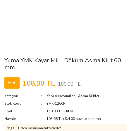
Yuma YMK Kayar Milli Döküm Asma Kilit 60
mm
108,00 TL
%40
180,00 TL
Kategori
Kapı Aksesuarları
,
Asma Kilitler
Stok Kodu
YMK-1260R
Fiyat
150,00 TL + KDV
Havale
103,68 TL (%4,00 havale indirimi)
36,00 TL den başlayan taksitlerle!