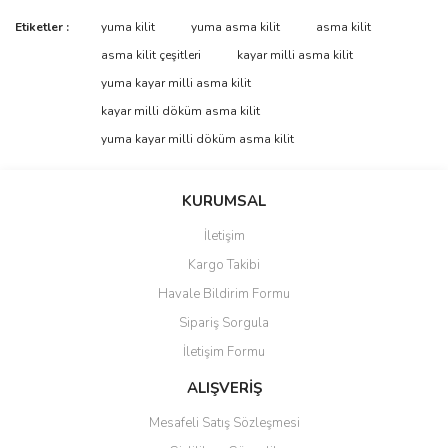
Bu ürünün fiyat bilgisi, resim, ürün açıklamalarında ve diğer
Etiketler :
yuma kilit
yuma asma kilit
asma kilit
konularda yetersiz gördüğünüz noktaları öneri formunu kullanarak
Bu ürüne ilk yorumu siz yapın!
asma kilit çeşitleri
kayar milli asma kilit
tarafımıza iletebilirsiniz.
Görüş ve önerileriniz için teşekkür ederiz.
yuma kayar milli asma kilit
kayar milli döküm asma kilit
Yorum Yaz
Ürün resmi kalitesiz, bozuk veya görüntülenemiyor.
yuma kayar milli döküm asma kilit
Ürün açıklamasında eksik bilgiler bulunuyor.
Ürün bilgilerinde hatalar bulunuyor.
KURUMSAL
Ürün fiyatı diğer sitelerden daha pahalı.
İletişim
Bu ürüne benzer farklı alternatifler olmalı.
Kargo Takibi
Havale Bildirim Formu
Sipariş Sorgula
İletişim Formu
Gönder
ALIŞVERİŞ
Mesafeli Satış Sözleşmesi